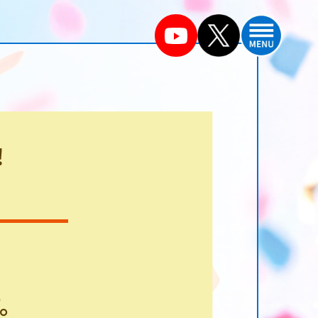
毎月13日はBTの日
！
。