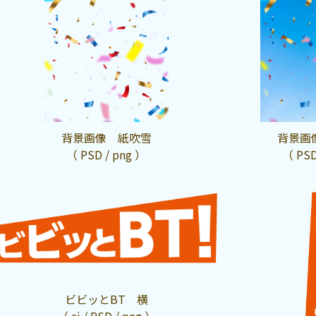
背景画像 紙吹雪
背景画
（ PSD / png ）
（ PSD
ビビッとBT 横
（ ai / PSD / png ）