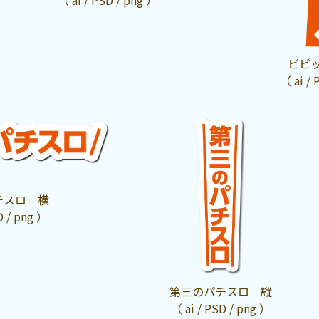
ビビ
（ ai / 
チスロ 横
D / png ）
第三のパチスロ 縦
（ ai / PSD / png ）