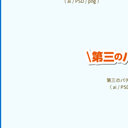
（ ai / PSD / png ）
第三のパ
（ ai / PS