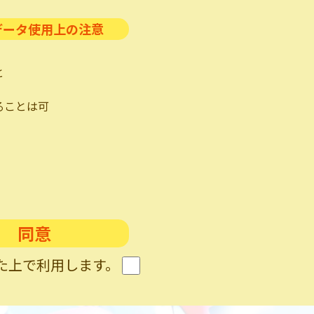
データ使用上の注意
と
ることは可
同意
た上で利用します。