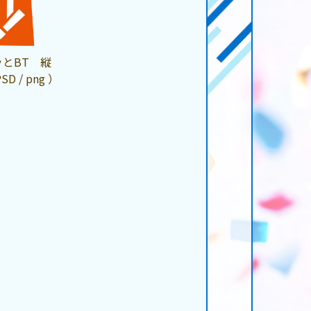
ッとBT 縦
PSD / png ）