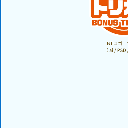
BTロゴ 
（ ai / PSD