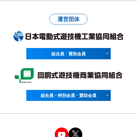
運営団体
組合員・賛助会員
組合員・特別会員・賛助会員