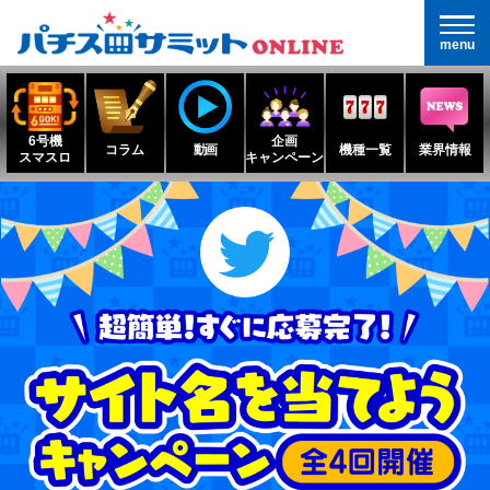
menu
6号機
企画
コラム
動画
機種一覧
業界情報
スマスロ
キャンペーン