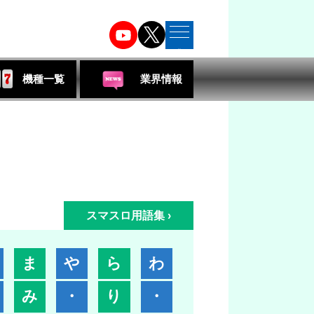
menu
機種一覧
業界情報
スマスロ用語集 ›
ま
や
ら
わ
み
・
り
・