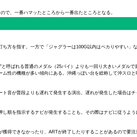
なので、一番ハマッたところから一番出たところとなる。
打ち方を指す。一方で「ジャグラーは100G以内はペカりやすい」
イ”と呼ばれる普通のメダル（25パイ）よりも一回り大きいメダル
ーム性の機種が多い傾向にある。沖縄っぽい台を総称して沖スロと
ート音が普段よりも遅れて発生する演出。遅れが発生した場合はチ
で押し順を指示するナビが発生することも。その際はナビに従うよう
が獲得できなかったり、ARTが終了したりすることがあるので要注