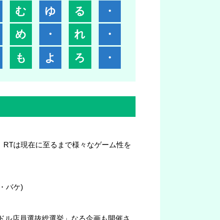
む
ゆ
る
・
め
・
れ
・
も
よ
ろ
・
。RTは現在に至るまで様々なゲーム性を
・バケ)
アイドル店員選抜総選挙」なる企画も開催さ