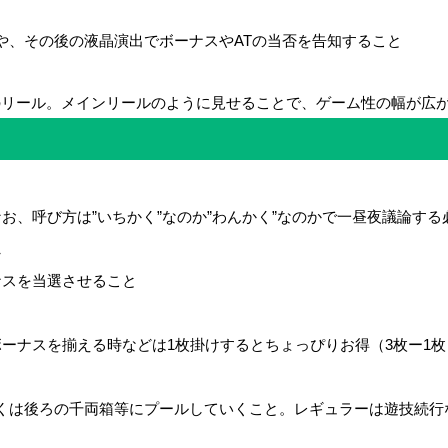
や、その後の液晶演出でボーナスやATの当否を告知すること
用のリール。メインリールのように見せることで、ゲーム性の幅が広
お、呼び方は”いちかく”なのか”わんかく”なのかで一昼夜議論する
ん
ナスを当選させること
ーナスを揃える時などは1枚掛けするとちょっぴりお得（3枚ー1枚
くは後ろの千両箱等にプールしていくこと。レギュラーは遊技続行