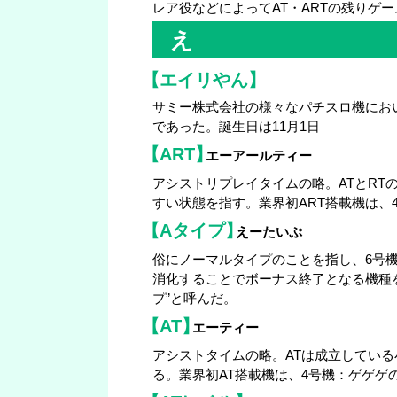
レア役などによってAT・ARTの残りゲ
え
【エイリやん】
サミー株式会社の様々なパチスロ機におい
であった。誕生日は11月1日
【ART】
エーアールティー
アシストリプレイタイムの略。ATとR
すい状態を指す。業界初ART搭載機は、4
【Aタイプ】
えーたいぷ
俗にノーマルタイプのことを指し、6号機
消化することでボーナス終了となる機種を”
プ”と呼んだ。
【AT】
エーティー
アシストタイムの略。ATは成立してい
る。業界初AT搭載機は、4号機：ゲゲゲの鬼