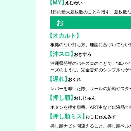
【MY】
えむわい
1日の最大差枚数のことを指す。差枚数
お
【オカルト】
根拠のない打ち方、理論に基づいてない
【沖スロ】
おきすろ
沖縄県発祥のパチスロのことで、“30パ
ーズのように、完全告知のシンプルなゲ
【遅れ】
おくれ
レバーを叩いた際、リールの始動やスタ
【押し順】
おしじゅん
ボタンを押す順番。ART中などに液晶
【押し順ミス】
おしじゅんみす
押し順ナビを間違えること。押し順ベル