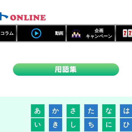
企画
コラム
動画
キャンペーン
あ
か
さ
た
な
は
い
き
し
ち
に
ひ