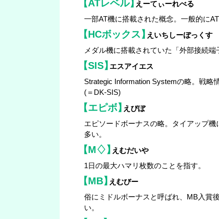
【ATレベル】
えーてぃーれべる
一部AT機に搭載された概念。一般的にA
【HCボックス】
えいちしーぼっくす
メダル機に搭載されていた「外部接続端
【SIS】
エスアイエス
Strategic Information 
(＝DK-SIS)
【エピボ】
えぴぼ
エピソードボーナスの略。タイアップ機
多い。
【M♢】
えむだいや
1日の最大ハマリ枚数のことを指す。
【MB】
えむびー
俗にミドルボーナスと呼ばれ、MB入賞
い。