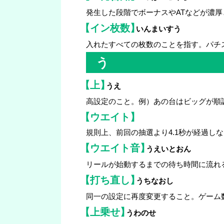
発生した段階でボーナスやATなどが濃
【イン枚数】
いんまいすう
入れたすべての枚数のことを指す。パチ
う
【上】
うえ
高設定のこと。例）あの台はビッグが順
【ウエイト】
規則上、前回の抽選より4.1秒が経過し
【ウエイト音】
うえいとおん
リールが始動するまでの待ち時間に流れ
【打ち直し】
うちなおし
同一の設定に再度変更すること。ゲーム
【上乗せ】
うわのせ