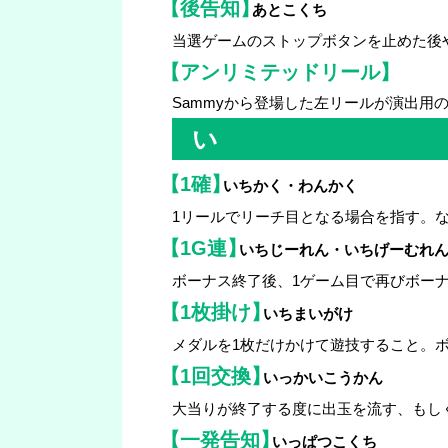
【後告知】
あとこくち
当選ゲームのストップボタンを止めた後
【アンリミテッドリール】
Sammyから登場した左リールが演出
い
【1確】
いちかく・わんかく
1リールでリーチ目となる場合を指す。な
【1G連】
いちじーれん・いちげーむれ
ボーナス終了後、1ゲーム目で再びボー
【1枚掛け】
いちまいがけ
メダルを1枚だけかけて遊技すること。ボ
【1回交換】
いっかいこうかん
大当りが終了する度に出玉を流す、もし
【一発告知】
いっぱつこくち