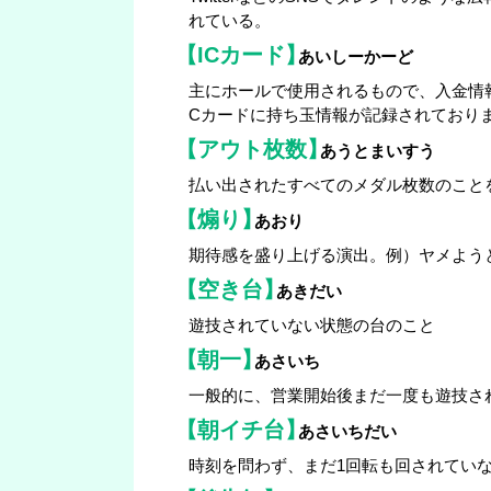
れている。
【ICカード】
あいしーかーど
主にホールで使用されるもので、入金情
Cカードに持ち玉情報が記録されており
【アウト枚数】
あうとまいすう
払い出されたすべてのメダル枚数のこと
【煽り】
あおり
期待感を盛り上げる演出。例）ヤメよう
【空き台】
あきだい
遊技されていない状態の台のこと
【朝一】
あさいち
一般的に、営業開始後まだ一度も遊技さ
【朝イチ台】
あさいちだい
時刻を問わず、まだ1回転も回されてい