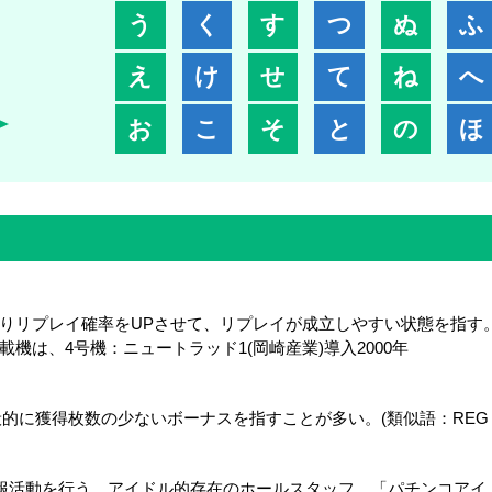
う
く
す
つ
ぬ
ふ
え
け
せ
て
ね
へ
お
こ
そ
と
の
ほ
よりリプレイ確率をUPさせて、リプレイが成立しやすい状態を指す
機は、4号機：ニュートラッド1(岡崎産業)導入2000年
的に獲得枚数の少ないボーナスを指すことが多い。(類似語：REG
ような広報活動を行う、アイドル的存在のホールスタッフ。「パチンコ