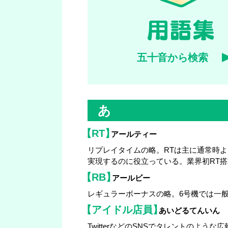
五十音から検索
あ
【RT】
アールティー
リプレイタイムの略。RTは主に通常時
実現するのに役立っている。業界初RT搭載
【RB】
アールビー
レギュラーボーナスの略。6号機では一般
【アイドル店員】
あいどるてんいん
TwitterなどのSNSでタレントの