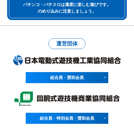
パチンコ・パチスロは適度に楽しむ遊びです。
のめり込みに注意しましょう。
運営団体
組合員・賛助会員
組合員・特別会員・賛助会員