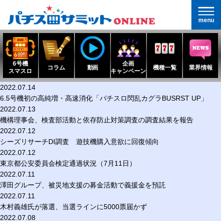
menu
6号機
企画
コラム
動画
機種一覧
業界情報
スマスロ
キャンペーン
2022.07.14
6.5号機初の高純増・高速消化「パチスロ閃乱カグラBUSRST UP」
2022.07.13
機構理事会、検査部活動と依存防止対策調査の調査結果を報告
2022.07.12
シーズリサーチDI調査 遊技機購入意欲に回復傾向
2022.07.12
東京都公安委員会検定通過状況（7月11日）
2022.07.11
澤田グループ、被災地支援の募金活動で義援金を預託
2022.07.11
木村義雄氏が落選、当選ラインに5000票届かず
2022.07.08