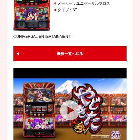
メーカー：ユニバーサルブロス
タイプ：AT
©UNIVERSAL ENTERTAINMENT
機種一覧へ戻る