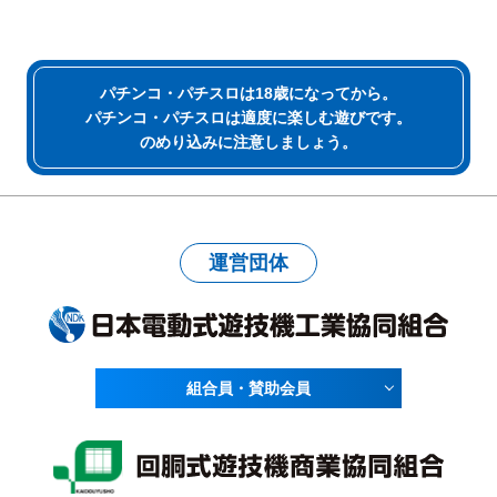
パチンコ・パチスロは18歳になってから。
パチンコ・パチスロは適度に楽しむ遊びです。
のめり込みに注意しましょう。
運営団体
組合員・賛助会員