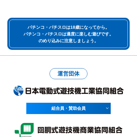
パチンコ・パチスロは18歳になってから。
パチンコ・パチスロは適度に楽しむ遊びです。
のめり込みに注意しましょう。
運営団体
組合員・賛助会員