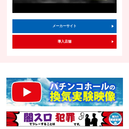
メーカーサイト
導入店舗