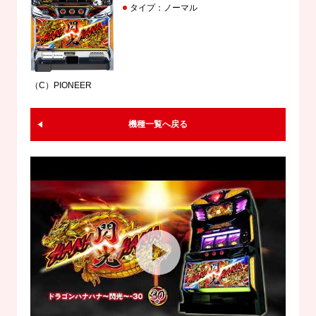
タイプ：ノーマル
（C）PIONEER
機種一覧へ戻る