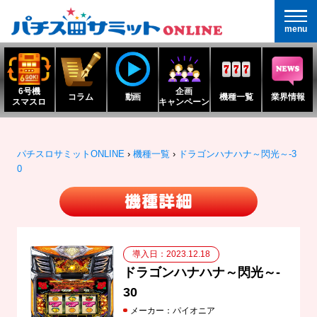
menu
6号機
企画
コラム
動画
機種一覧
業界情報
スマスロ
キャンペーン
パチスロサミットONLINE
›
機種一覧
›
ドラゴンハナハナ～閃光～-3
0
導入日：2023.12.18
ドラゴンハナハナ～閃光～-
30
メーカー：パイオニア