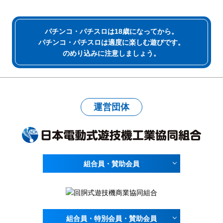
パチンコ・パチスロは18歳になってから。
パチンコ・パチスロは適度に楽しむ遊びです。
のめり込みに注意しましょう。
運営団体
組合員・賛助会員
組合員・特別会員・賛助会員