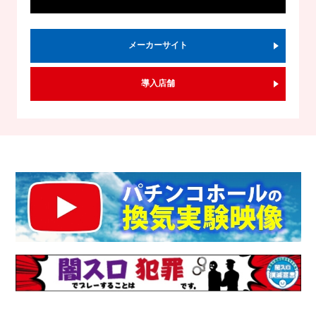
メーカーサイト
導入店舗