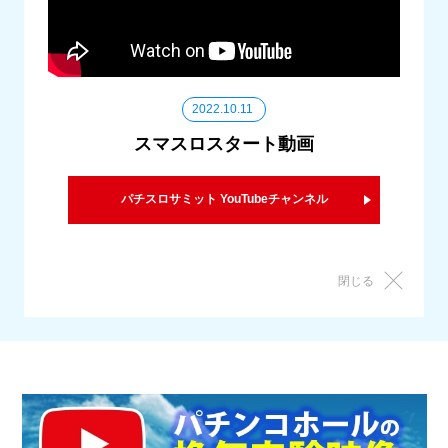
2022.10.11
スマスロスタート動画
パチスロサミット YouTubeチャンネル
閉じる